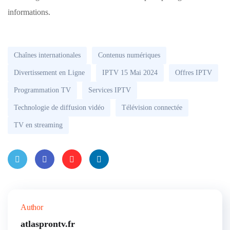
informations.
Chaînes internationales
Contenus numériques
Divertissement en Ligne
IPTV 15 Mai 2024
Offres IPTV
Programmation TV
Services IPTV
Technologie de diffusion vidéo
Télévision connectée
TV en streaming
Twitt
Faceb
Pinter
Linke
er
ook
est
dIn
Author
atlasprontv.fr