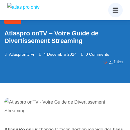
BLOG
Atlaspro onTV – Votre Guide de
Divertissement Streaming
Atlasprontv.fr
4 Décembre 2024
0 Comments
21
Likes
AtlasPRo onTV
change la façon dont on regarde des
films