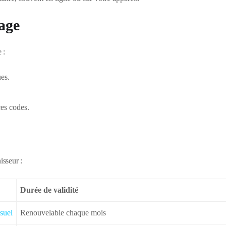
sage
 :
ues.
ces codes.
sseur :
Durée de validité
suel
Renouvelable chaque mois