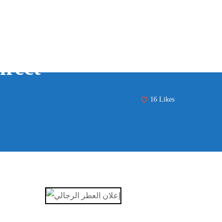
irect
16
Likes